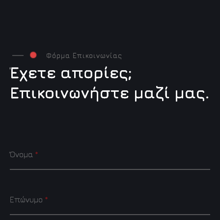
Φόρμα Επικοινωνίας
Έ
χ
ε
τ
ε
α
π
ο
ρ
ί
ε
ς
;
Ε
π
ι
κ
ο
ι
ν
ω
ν
ή
σ
τ
ε
μ
α
ζ
ί
μ
α
ς
.
Όνομα
*
Επώνυμο
*